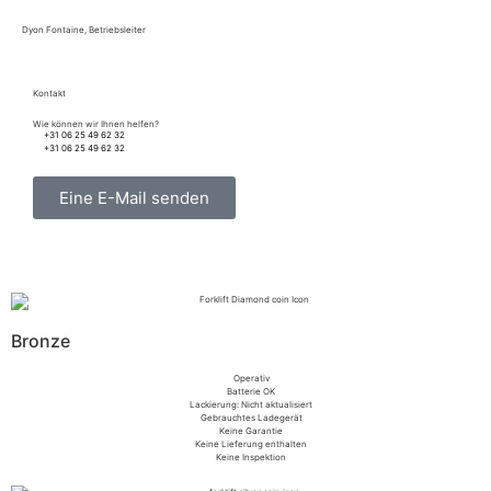
Dyon Fontaine, Betriebsleiter
Kontakt
Wie können wir Ihnen helfen?
+31 06 25 49 62 32
+31 06 25 49 62 32
Eine E-Mail senden
Bronze
Operativ
Batterie OK
Lackierung: Nicht aktualisiert
Gebrauchtes Ladegerät
Keine Garantie
Keine Lieferung enthalten
Keine Inspektion