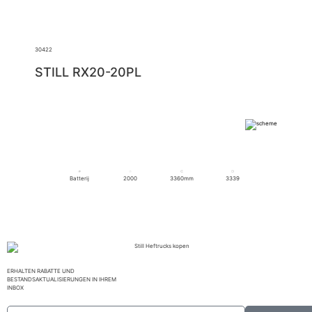
30422
STILL RX20-20PL
Batterij
2000
3360mm
3339
ERHALTEN RABATTE UND
BESTANDSAKTUALISIERUNGEN IN IHREM
INBOX