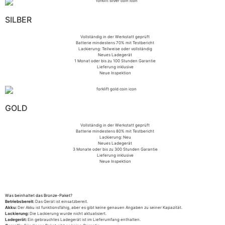
SILBER
Vollständig in der Werkstatt geprüft
Batterie mindestens 70% mit Testbericht
Lackierung: Teilweise oder vollständig
Neues Ladegerät
1 Monat oder bis zu 100 Stunden Garantie
Lieferung inklusive
Neue Inspektion
GOLD
Vollständig in der Werkstatt geprüft
Batterie mindestens 80% mit Testbericht
Lackierung: Neu
Neues Ladegerät
3 Monate oder bis zu 300 Stunden Garantie
Lieferung inklusive
Neue Inspektion
Was beinhaltet das Bronze-Paket?
Betriebsbereit:
Das Gerät ist einsatzbereit.
Akku:
Der Akku ist funktionsfähig, aber es gibt keine genauen Angaben zu seiner Kapazität.
Lackierung:
Die Lackierung wurde nicht aktualisiert.
Ladegerät:
Ein gebrauchtes Ladegerät ist im Lieferumfang enthalten.