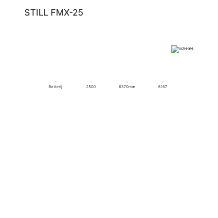
STILL FMX-25
Batterij
2500
6370mm
6167