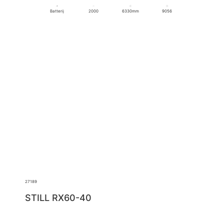
Batterij
2000
6330mm
9056
27189
STILL RX60-40