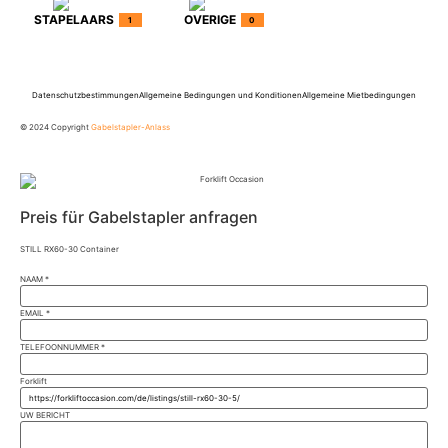
STAPELAARS
OVERIGE
1
0
Datenschutzbestimmungen
Allgemeine Bedingungen und Konditionen
Allgemeine Mietbedingungen
© 2024 Copyright
Gabelstapler-Anlass
Preis für Gabelstapler anfragen
STILL RX60-30 Container
NAAM
*
EMAIL
*
TELEFOONNUMMER
*
Forklift
UW BERICHT