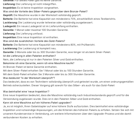
Garantie:
Für dieses Paket gibt es keine Garantie.
Lieferung:
Die Lieferung ist nicht inbegriffen.
Inspektion:
Es ist keine Inspektion vorgesehen.
Was sind die Vorteile des Silber-Pakets gegenüber dem Bronze-Paket?
Geprüft:
Die Maschine wurde in der Werkstatt vollständig geprüft.
Batterie:
Die Batterie hat eine Kapazität von mindestens 70%, einschließlich eines Testberichts.
Lackierung:
Die Lackierung wurde teilweise oder vollständig ausgebessert.
Ladegerät:
Ein neues Ladegerät ist im Lieferumfang enthalten.
Garantie:
1 Monat oder maximal 100 Stunden Garantie.
Lieferung:
Die Lieferung umfasst.
Inspektion:
Eine neue Inspektion ist enthalten.
Was sind die zusätzlichen Vorteile des Gold-Pakets?
Batterie:
Die Batterie hat eine Kapazität von mindestens 80%, mit Prüfbericht.
Lackierung:
Die Lackierung ist komplett neu.
Garantie:
3 Monate oder bis zu 300 Stunden Garantie, was länger ist als beim Silver-Paket.
Ist die Lieferung in allen Paketen enthalten?
Nein, die Lieferung ist nur in den Paketen Silver und Gold enthalten.
Bekomme ich eine Garantie, wenn ich eine Maschine kaufe?
Im Bronze-Paket ist keine Garantie enthalten.
Mit dem Silver-Paket erhalten Sie 1 Monat oder bis zu 100 Stunden Garantie.
Mit dem Gold-Paket erhalten Sie 3 Monate oder bis zu 300 Stunden Garantie.
Was bedeutet "in der Werkstatt überprüft"?
Das bedeutet, dass es von Technikern vollständig überprüft und getestet wurde, um einen ordnungsgemäßen
Betrieb sicherzustellen. Dieser Vorgang gilt sowohl für das Silber- als auch für das Gold-Paket
Was beinhaltet eine 'neue Inspektion'?
Eine neue Inspektion bedeutet, dass die Maschine vollständig nach Industriestandards geprüft und für die
Verwendung zugelassen wurde. Dies ist in den Paketen Silber und Gold enthalten.
Kann ich eine Maschine auf ein höheres Paket upgraden?
Ja, es ist möglich, Ihren Gabelstapler auf eine höhere Stufe aufzurüsten. Dies beinhaltet eine vollständige
Inspektion und notwendige Anpassungen, um die Kriterien des höheren Pakets zu erfüllen. Setzen Sie sich mit
unserem Kundenservice in Verbindung, um weitere Informationen über den Upgrade-Prozess und die damit
verbundenen Kosten zu erhalten.