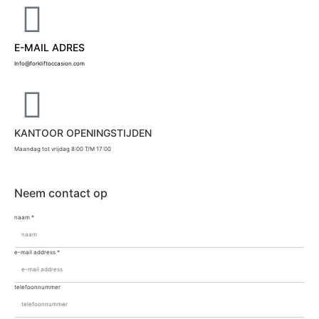
E-MAIL ADRES
Info@forkliftoccasion.com
KANTOOR OPENINGSTIJDEN
Maandag tot vrijdag 8:00 T/M 17:00
Neem contact op
naam
*
e-mail address
*
telefoonnummer