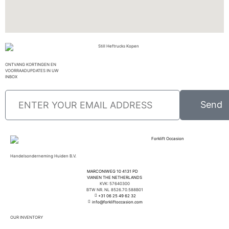
ONTVANG KORTINGEN EN
VOORRAADUPDATES IN UW
INBOX
Send
Handelsonderneming Huiden B.V.
MARCONIWEG 10 4131 PD
VIANEN THE NETHERLANDS
KVK: 57640300
BTW NR. NL 8526.70.588B01
+31 06 25 49 62 32
info@forkliftoccasion.com
OUR INVENTORY