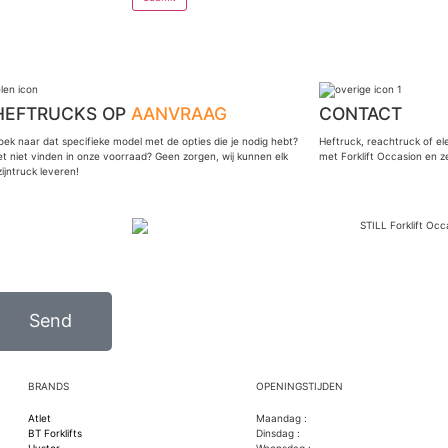
HEFTRUCKS OP
AANVRAAG
CONTACT
oek naar dat specifieke model met de opties die je nodig hebt?
Heftruck, reachtruck of e
et niet vinden in onze voorraad? Geen zorgen, wij kunnen elk
met Forklift Occasion en z
jntruck leveren!
Send
BRANDS
OPENINGSTIJDEN
Atlet
Maandag :
BT Forklifts
Dinsdag :
Hyster
Woensdag :