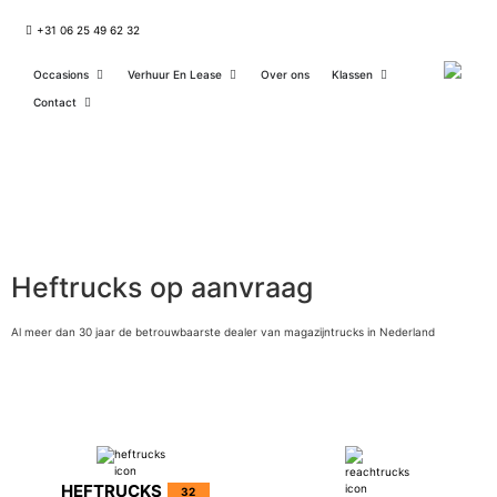
+31 06 25 49 62 32
Occasions
Verhuur En Lease
Over ons
Klassen
Contact
Heftrucks op aanvraag ​
Al meer dan 30 jaar de betrouwbaarste dealer van magazijntrucks in Nederland
HEFTRUCKS
32