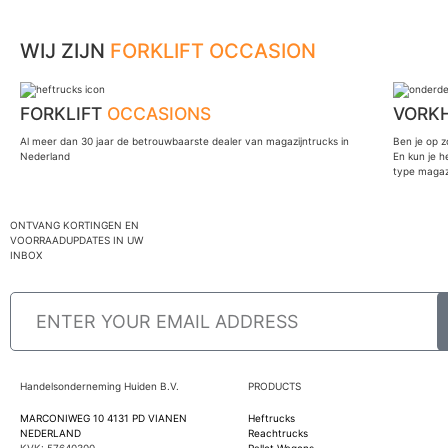
WIJ ZIJN
FORKLIFT OCCASION
FORKLIFT
OCCASIONS
VORK
Al meer dan 30 jaar de betrouwbaarste dealer van magazijntrucks in
Ben je op z
Nederland
En kun je h
type magazi
ONTVANG KORTINGEN EN
VOORRAADUPDATES IN UW
INBOX
Handelsonderneming Huiden B.V.
PRODUCTS
MARCONIWEG 10 4131 PD VIANEN
Heftrucks
NEDERLAND
Reachtrucks
KVK: 57640300
Pallet Wagens