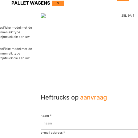
PALLET WAGENS
3
ecifieke model met de
unnen elk type
zijntruck die aan uw
ecifieke model met de
unnen elk type
zijntruck die aan uw
Heftrucks op
aanvraag
naam
*
e-mail address
*