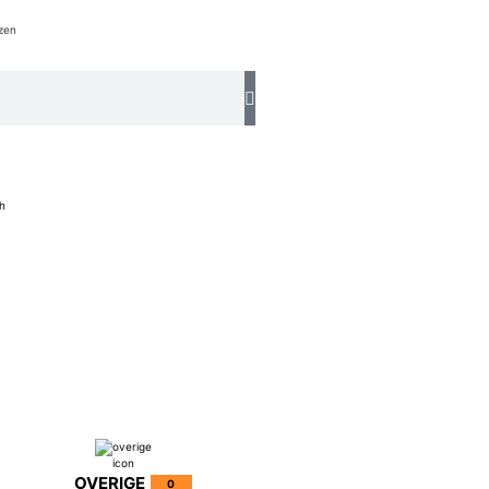
zen
h
OVERIGE
0