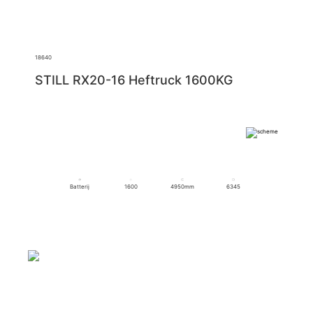
18640
STILL RX20-16 Heftruck 1600KG
Batterij
1600
4950mm
6345