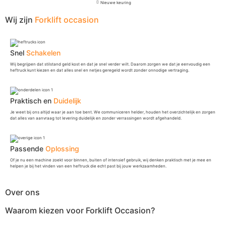
Nieuwe keuring
Wij zijn
Forklift occasion
Snel
Schakelen
Wij begrijpen dat stilstand geld kost en dat je snel verder wilt. Daarom zorgen we dat je eenvoudig een
heftruck kunt kiezen en dat alles snel en netjes geregeld wordt zonder onnodige vertraging.
Praktisch en
Duidelijk
Je weet bij ons altijd waar je aan toe bent. We communiceren helder, houden het overzichtelijk en zorgen
dat alles van aanvraag tot levering duidelijk en zonder verrassingen wordt afgehandeld.
Passende
Oplossing
Of je nu een machine zoekt voor binnen, buiten of intensief gebruik, wij denken praktisch met je mee en
helpen je bij het vinden van een heftruck die echt past bij jouw werkzaamheden.
Over ons
Waarom kiezen voor Forklift Occasion?