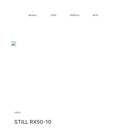
Batterij
2500
4590mm
4533
14301
STILL RX50-10