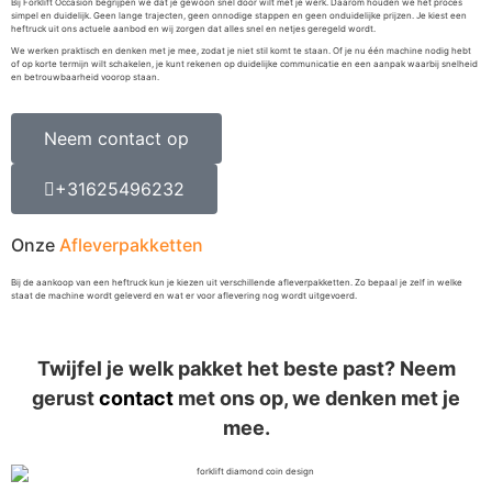
Bij Forklift Occasion begrijpen we dat je gewoon snel door wilt met je werk. Daarom houden we het proces
simpel en duidelijk. Geen lange trajecten, geen onnodige stappen en geen onduidelijke prijzen. Je kiest een
heftruck uit ons actuele aanbod en wij zorgen dat alles snel en netjes geregeld wordt.
We werken praktisch en denken met je mee, zodat je niet stil komt te staan. Of je nu één machine nodig hebt
of op korte termijn wilt schakelen, je kunt rekenen op duidelijke communicatie en een aanpak waarbij snelheid
en betrouwbaarheid voorop staan.
Neem contact op
+31625496232
Onze
Afleverpakketten
Bij de aankoop van een heftruck kun je kiezen uit verschillende afleverpakketten. Zo bepaal je zelf in welke
staat de machine wordt geleverd en wat er voor aflevering nog wordt uitgevoerd.
Twijfel je welk pakket het beste past? Neem
gerust
contact
met ons op, we denken met je
mee.