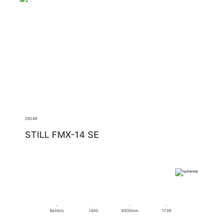
29248
STILL FMX-14 SE
Batterij
1400
6500mm
1739