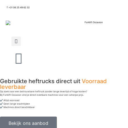
+31 06 25 49 62 32
Gebruikte heftrucks direct uit
Voorraad
leverbaar
Op zoek naar een betrouwbare heftruck zonder lange levertijd of hoge kosten?
Bij Forklift Occasion vind je direct inzetbare machines voor een scherpe prijs.
✔ Altijd voorraad
✔ Geen lange wachttijden
✔ Machines direct beschikbaar
Bekijk ons aanbod