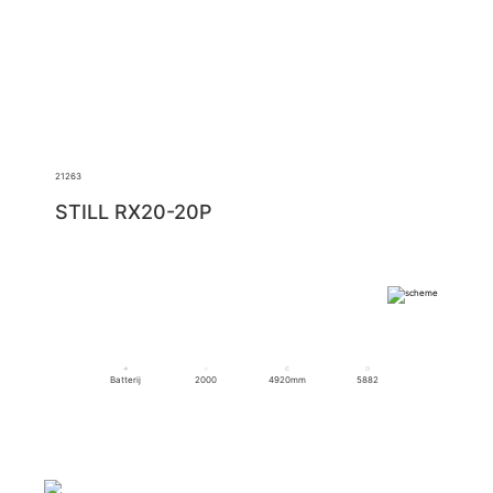
21263
STILL RX20-20P
Batterij
2000
4920mm
5882