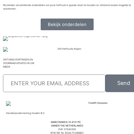
Wij bieden verschillende onderdelen om jouw heftruck in goede staat te houden en stilstand zoveel mogelijk te
voorkomen.
Bekijk onderdelen
ONTVANG KORTINGEN EN
VOORRAADUPDATES IN UW
INBOX
Send
Handelsonderneming Huiden B.V.
MARCONIWEG 10 4131 PD
VIANEN THE NETHERLANDS
KVK: 57640300
BTW NR. NL 8526.70.588B01