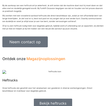
Bij de aankoop van een heftruck wil je zekerheid. Je wilt weten dat de machine doet wat hij moet doen en dat
alles snel en duidelijk geregeld wordt. Bij Forklift Occasion begrijpen we dat en houden we het proces daarom
zo praktisch mogelijk.
Wij werken met een wisselend aanbod heftrucks die direct beschikbaar zijn, zodat je niet afhankelijk bent van
lange levertijden. Je ziet wat er is, kiest wat past en wij zorgen dat je snel verder kunt. Daarbij communiceren
we duidelijk en weet je altijd waar je aan toe bent, zonder verrassingen achteraf.
Of je nu een heftruck nodig hebt voor dagelijks gebruik, tijdelijk werk of uitbreiding van je capaciteit, wij denken
met je mee en helpen je bij het maken van een keuze die aansluit op jouw situatie.
Neem contact op
Ontdek onze
Magazijnoplossingen
Heftrucks
Onze heftrucks zijn geschikt voor het verplaatsen van goederen in diverse werkomgevingen. Direct
beschikbaar en inzetbaar voor dagelijks gebruik.
Bekijk heftrucks