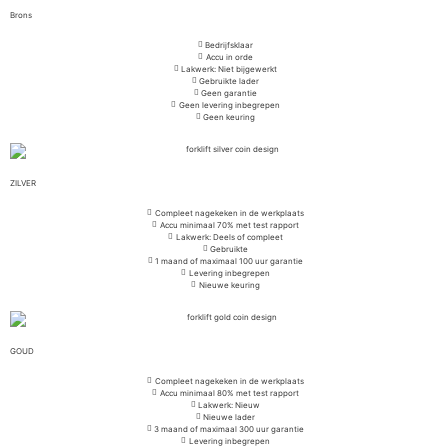
Brons
Bedrijfsklaar
Accu in orde
Lakwerk: Niet bijgewerkt
Gebruikte lader
Geen garantie
Geen levering inbegrepen
Geen keuring
ZILVER
Compleet nagekeken in de werkplaats
Accu minimaal 70% met test rapport
Lakwerk: Deels of compleet
Gebruikte
1 maand of maximaal 100 uur garantie
Levering inbegrepen
Nieuwe keuring
GOUD
Compleet nagekeken in de werkplaats
Accu minimaal 80% met test rapport
Lakwerk: Nieuw
Nieuwe lader
3 maand of maximaal 300 uur garantie
Levering inbegrepen