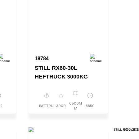
18784
STILL RX60-30L
HEFTRUCK 3000KG
6500M
52
BATTERIJ
3000
8850
M