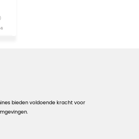
56
chines bieden voldoende kracht voor
 omgevingen.