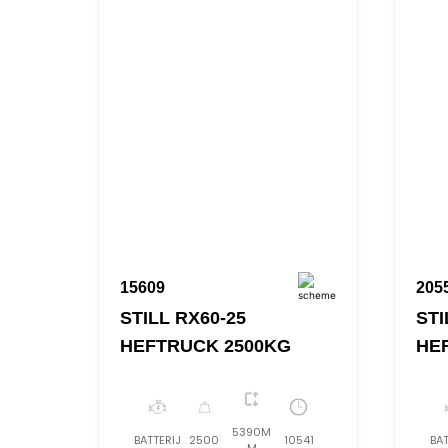
15609
205
STILL RX60-25
STI
HEFTRUCK 2500KG
HE
5390M
BATTERIJ
2500
10541
BAT
M