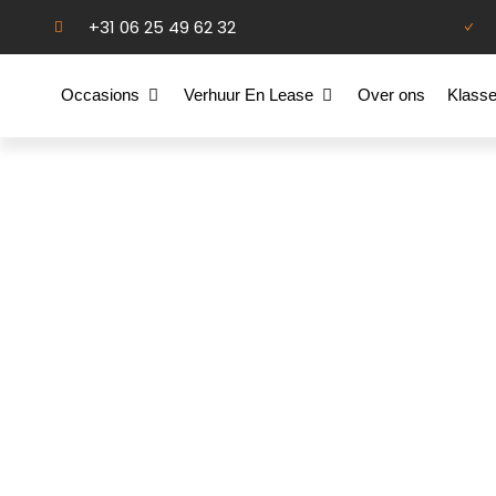
+31 06 25 49 62 32
Occasions
Verhuur En Lease
Over ons
Klass