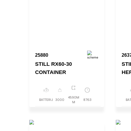
25880
263
STILL RX60-30
STI
CONTAINER
HE
4590M
BATTERIJ
3000
8763
BAT
M