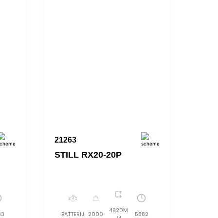
21263
STILL RX20-20P
4920M
33
BATTERIJ
2000
5882
M