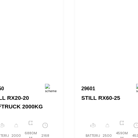
50
29601
LL RX20-20
STILL RX60-25
FTRUCK 2000KG
6880M
4590M
TERIJ
2000
2168
BATTERIJ
2500
45
M
M