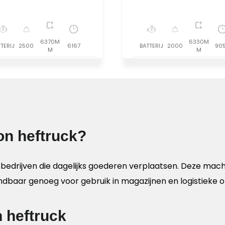
6370M
6330M
TERIJ
2500
6167
BATTERIJ
2000
90
M
M
on heftruck?
r bedrijven die dagelijks goederen verplaatsen. Deze ma
wendbaar genoeg voor gebruik in magazijnen en logistieke
 heftruck