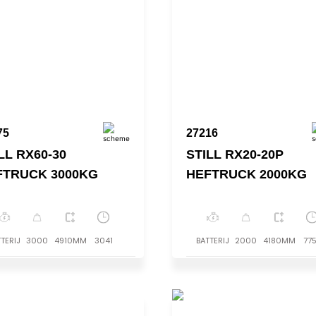
75
27216
LL RX60-30
STILL RX20-20P
FTRUCK 3000KG
HEFTRUCK 2000KG
TERIJ
3000
4910MM
3041
BATTERIJ
2000
4180MM
77