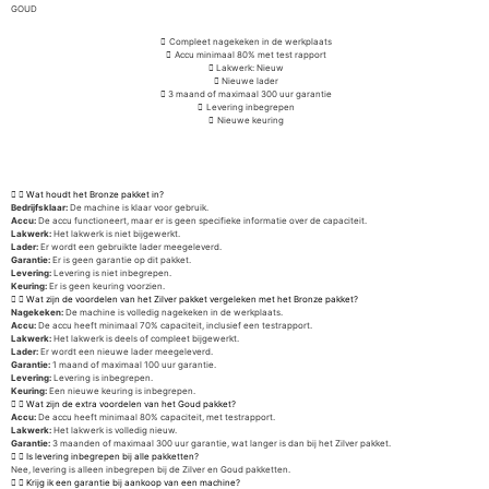
GOUD
Compleet nagekeken in de werkplaats
Accu minimaal 80% met test rapport
Lakwerk: Nieuw
Nieuwe lader
3 maand of maximaal 300 uur garantie
Levering inbegrepen
Nieuwe keuring
Wat houdt het Bronze pakket in?
Bedrijfsklaar:
De machine is klaar voor gebruik.
Accu:
De accu functioneert, maar er is geen specifieke informatie over de capaciteit.
Lakwerk:
Het lakwerk is niet bijgewerkt.
Lader:
Er wordt een gebruikte lader meegeleverd.
Garantie:
Er is geen garantie op dit pakket.
Levering:
Levering is niet inbegrepen.
Keuring:
Er is geen keuring voorzien.
Wat zijn de voordelen van het Zilver pakket vergeleken met het Bronze pakket?
Nagekeken:
De machine is volledig nagekeken in de werkplaats.
Accu:
De accu heeft minimaal 70% capaciteit, inclusief een testrapport.
Lakwerk:
Het lakwerk is deels of compleet bijgewerkt.
Lader:
Er wordt een nieuwe lader meegeleverd.
Garantie:
1 maand of maximaal 100 uur garantie.
Levering:
Levering is inbegrepen.
Keuring:
Een nieuwe keuring is inbegrepen.
Wat zijn de extra voordelen van het Goud pakket?
Accu:
De accu heeft minimaal 80% capaciteit, met testrapport.
Lakwerk:
Het lakwerk is volledig nieuw.
Garantie:
3 maanden of maximaal 300 uur garantie, wat langer is dan bij het Zilver pakket.
Is levering inbegrepen bij alle pakketten?
Nee, levering is alleen inbegrepen bij de Zilver en Goud pakketten.
Krijg ik een garantie bij aankoop van een machine?