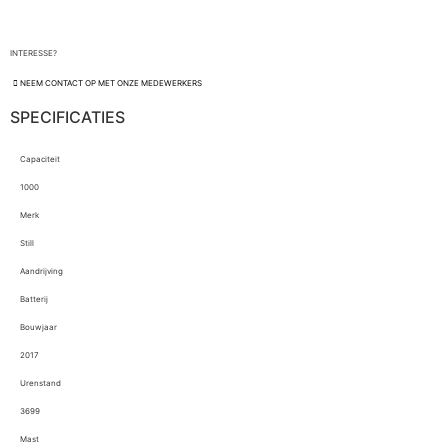
INTERESSE?
NEEM CONTACT OP MET ONZE MEDEWERKERS
SPECIFICATIES
Capaciteit
1000
Merk
Still
Aandrijving
Batterij
Bouwjaar
2017
Urenstand
3699
Mast