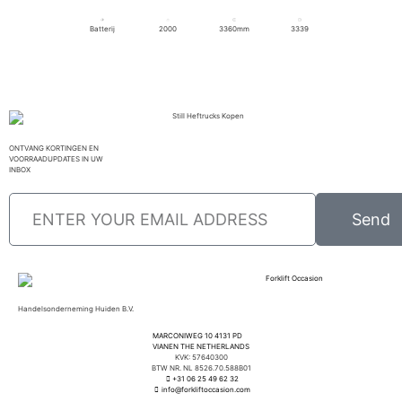
Batterij
2000
3360mm
3339
ONTVANG KORTINGEN EN
VOORRAADUPDATES IN UW
INBOX
Send
Handelsonderneming Huiden B.V.
MARCONIWEG 10 4131 PD
VIANEN THE NETHERLANDS
KVK: 57640300
BTW NR. NL 8526.70.588B01
+31 06 25 49 62 32
info@forkliftoccasion.com