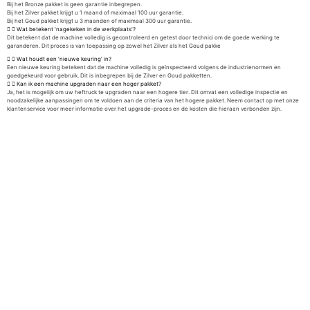
Bij het Bronze pakket is geen garantie inbegrepen.
Bij het Zilver pakket krijgt u 1 maand of maximaal 100 uur garantie.
Bij het Goud pakket krijgt u 3 maanden of maximaal 300 uur garantie.
Wat betekent 'nagekeken in de werkplaats'?
Dit betekent dat de machine volledig is gecontroleerd en getest door technici om de goede werking te
garanderen. Dit proces is van toepassing op zowel het Zilver als het Goud pakke
Wat houdt een 'nieuwe keuring' in?
Een nieuwe keuring betekent dat de machine volledig is geïnspecteerd volgens de industrienormen en
goedgekeurd voor gebruik. Dit is inbegrepen bij de Zilver en Goud pakketten.
Kan ik een machine upgraden naar een hoger pakket?
Ja, het is mogelijk om uw heftruck te upgraden naar een hogere tier. Dit omvat een volledige inspectie en
noodzakelijke aanpassingen om te voldoen aan de criteria van het hogere pakket. Neem contact op met onze
klantenservice voor meer informatie over het upgrade-proces en de kosten die hieraan verbonden zijn.