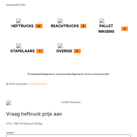
OUR INVENTORY
HEFTRUCKS
REACHTRUCKS
PALLET
32
6
3
WAGENS
STAPELAARS
OVERIGE
1
0
Privacybeleid
Algemene voorwaarden
Algemene Verhuurvoorwaarden
© 2026 Copyright
Forklift Occasion
Vraag heftruck prijs aan
STILL FMX-10 Heftruck 1000kg
NAAM
*