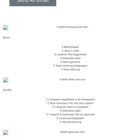
Send An Email
Brons
Bedrijfsklaar
Accu in orde
Lakwerk: Niet bijgewerkt
Gebruikte lader
Geen garantie
Geen levering inbegrepen
Geen keuring
ZILVER
Compleet nagekeken in de werkplaats
Accu minimaal 70% met test rapport
Lakwerk: Deels of compleet
Gebruikte lader
1 maand of maximaal 100 uur garantie
Levering inbegrepen
Nieuwe keuring