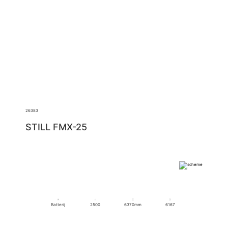
26383
STILL FMX-25
Batterij
2500
6370mm
6167