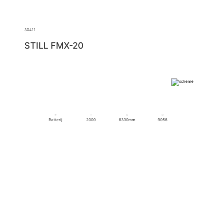
30411
STILL FMX-20
Batterij
2000
6330mm
9056