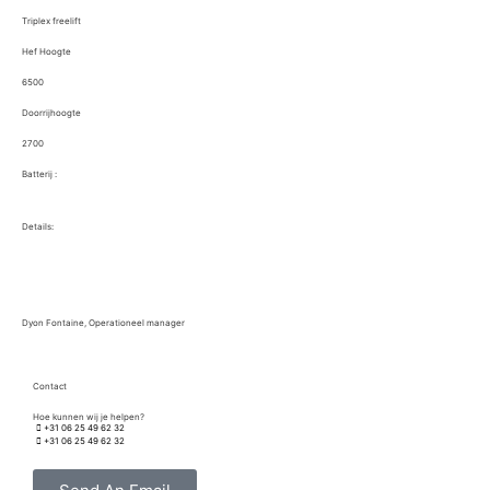
Triplex freelift
Hef Hoogte
6500
Doorrijhoogte
2700
Batterij :
Details:
Dyon Fontaine, Operationeel manager
Contact
Hoe kunnen wij je helpen?
+31 06 25 49 62 32
+31 06 25 49 62 32