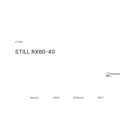
27189
STILL RX60-40
Batterij
4000
4030mm
4977