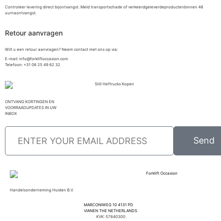
Controleer levering direct bijontvangst. Meld transportschade of verkeerdgeleverdeproductenbinnen 48
uurnaontvangst.
Retour aanvragen
Wilt u een retour aanvragen? Neem contact met ons op via:
E-mail: info@forkliftoccasion.com
Telefoon: +31 06 25 49 62 32
ONTVANG KORTINGEN EN
VOORRAADUPDATES IN UW
INBOX
Send
Handelsonderneming Huiden B.V.
MARCONIWEG 10 4131 PD
VIANEN THE NETHERLANDS
KVK: 57640300