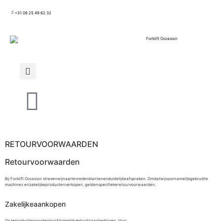
+31 06 25 49 62 32
RETOURVOORWAARDEN
Retourvoorwaarden
Bij Forklift Occasion strevenwijnaartevredenklantenenduidelijkeafspraken. Omdatwijvoornamelijkgebruikte
machines enzakelijkeproductenverkopen, geldenspecifiekeretourvoorwaarden.
Zakelijkeaankopen
Onzeproductenwordenhoofdzakelijkverkochtaanbedrijven. Voor