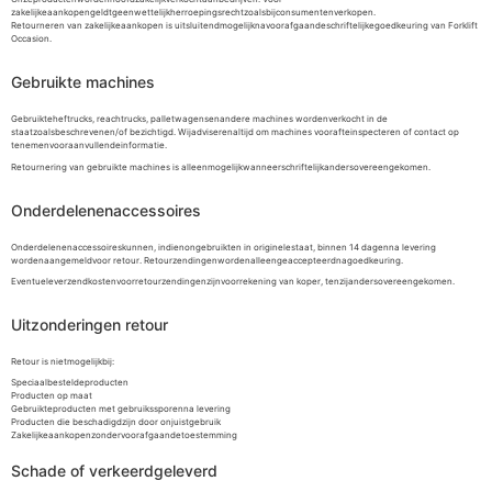
zakelijkeaankopengeldtgeenwettelijkherroepingsrechtzoalsbijconsumentenverkopen.
Retourneren van zakelijkeaankopen is uitsluitendmogelijknavoorafgaandeschriftelijkegoedkeuring van Forklift
Occasion.
Gebruikte machines
Gebruikteheftrucks, reachtrucks, palletwagensenandere machines wordenverkocht in de
staatzoalsbeschrevenen/of bezichtigd. Wijadviserenaltijd om machines voorafteinspecteren of contact op
tenemenvooraanvullendeinformatie.
Retournering van gebruikte machines is alleenmogelijkwanneerschriftelijkandersovereengekomen.
Onderdelenenaccessoires
Onderdelenenaccessoireskunnen, indienongebruikten in originelestaat, binnen 14 dagenna levering
wordenaangemeldvoor retour. Retourzendingenwordenalleengeaccepteerdnagoedkeuring.
Eventueleverzendkostenvoorretourzendingenzijnvoorrekening van koper, tenzijandersovereengekomen.
Uitzonderingen retour
Retour is nietmogelijkbij:
Speciaalbesteldeproducten
Producten op maat
Gebruikteproducten met gebruikssporenna levering
Producten die beschadigdzijn door onjuistgebruik
Zakelijkeaankopenzondervoorafgaandetoestemming
Schade of verkeerdgeleverd